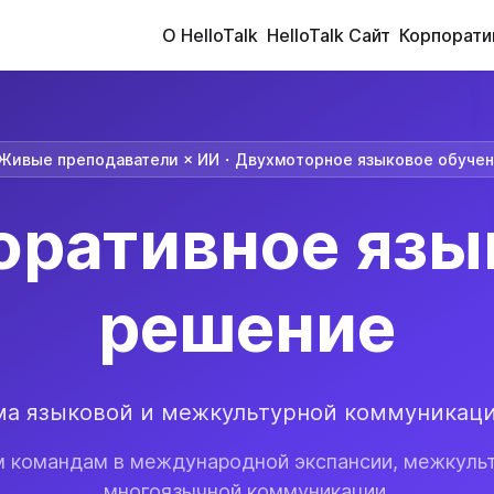
О HelloTalk
HelloTalk Сайт
Корпорати
Живые преподаватели × ИИ・Двухмоторное языковое обуче
оративное язы
решение
ма языковой и межкультурной коммуникаци
 командам в международной экспансии, межкульт
многоязычной коммуникации.