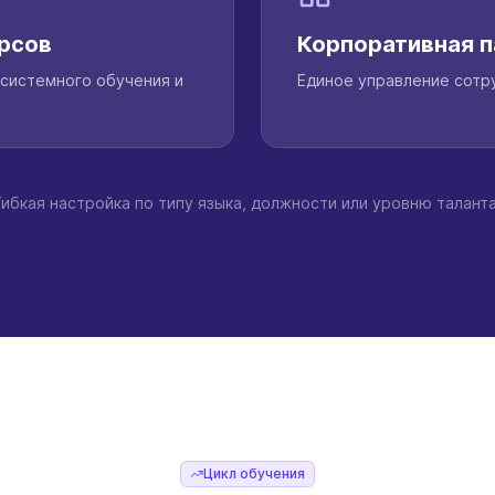
рсов
Корпоративная п
системного обучения и
Единое управление сотру
Гибкая настройка по типу языка, должности или уровню таланта
Цикл обучения