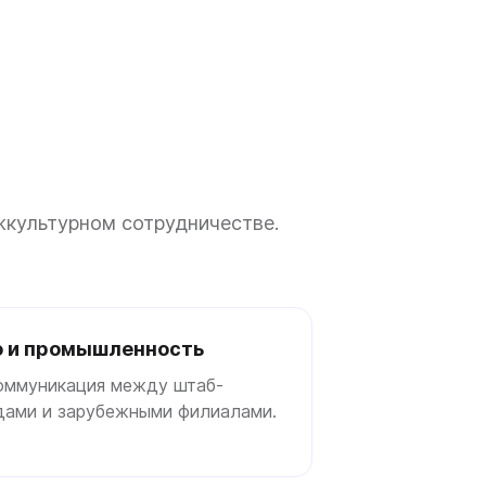
жкультурном сотрудничестве.
о и промышленность
оммуникация между штаб-
одами и зарубежными филиалами.