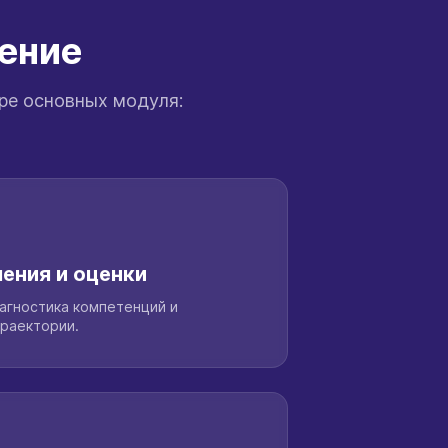
шение
ре основных модуля:
ения и оценки
агностика компетенций и
раектории.