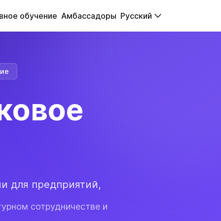
вное обучение
Амбассадоры
Русский
ние
ковое
и для предприятий,
урном сотрудничестве и