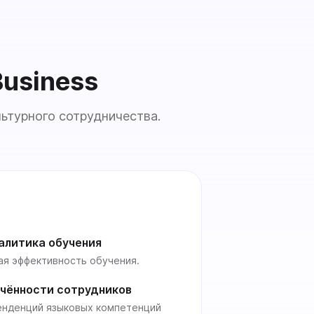
Business
ьтурного сотрудничества.
алитика обучения
ая эффективность обучения.
чённости сотрудников
енденций языковых компетенций