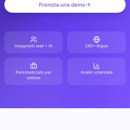
Prenota una demo
Insegnanti reali + IA
260+ lingue
Personalizzato per
Analisi aziendale
settore