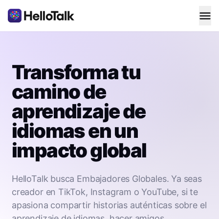
Transforma tu
camino de
aprendizaje de
idiomas en un
impacto global
HelloTalk busca Embajadores Globales. Ya seas
creador en TikTok, Instagram o YouTube, si te
apasiona compartir historias auténticas sobre el
aprendizaje de idiomas, hacer amigos