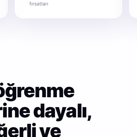
fırsatları
 öğrenme
ine dayalı,
erli ve