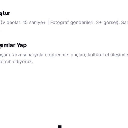
ştur
(Videolar: 15 saniye+ | Fotoğraf gönderileri: 2+ görsel). S
.
şımlar Yap
aşam tarzı senaryoları, öğrenme ipuçları, kültürel etkileşimle
 tercih ediyoruz.