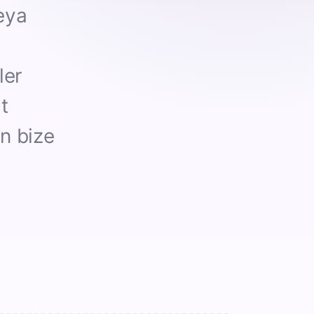
eya
ler
t
in bize