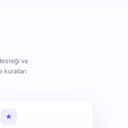
desteği ve
 kuralları
★