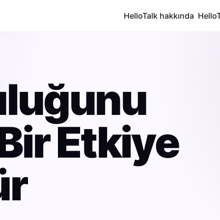
HelloTalk hakkında
Hello
culuğunu
Bir Etkiye
ür