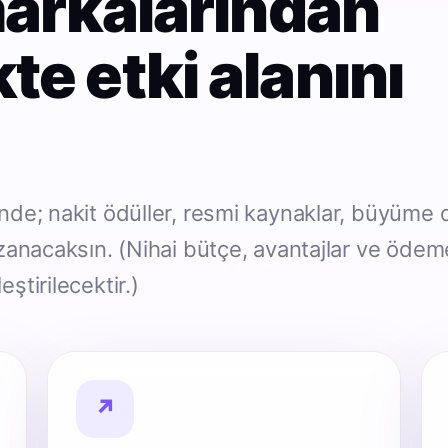
arkalarından
ikte etki alanını
nde; nakit ödüller, resmi kaynaklar, büyüme 
zanacaksın. (Nihai bütçe, avantajlar ve ödeme
ştirilecektir.)
↗