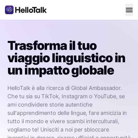
Trasforma il tuo
viaggio linguistico in
un impatto globale
HelloTalk è alla ricerca di Global Ambassador.
Che tu sia su TikTok, Instagram o YouTube, se
ami condividere storie autentiche
sull'apprendimento delle lingue, fare amicizia in
tutto il mondo e vivere scambi interculturali,
vogliamo te! Unisciti a noi per sbloccare
incentivi in denaro, risorse ufficiali e opportunità